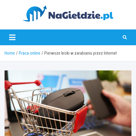
Skip
to
content
nagieldzie.pl
Home
Praca online
Pierwsze kroki w zarabianiu przez Internet