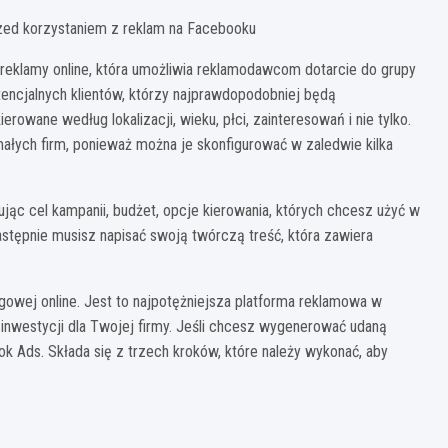
rzed korzystaniem z reklam na Facebooku
eklamy online, która umożliwia reklamodawcom dotarcie do grupy
encjalnych klientów, którzy najprawdopodobniej będą
owane według lokalizacji, wieku, płci, zainteresowań i nie tylko.
ałych firm, ponieważ można je skonfigurować w zaledwie kilka
ąc cel kampanii, budżet, opcje kierowania, których chcesz użyć w
astępnie musisz napisać swoją twórczą treść, która zawiera
ngowej online. Jest to najpotężniejsza platforma reklamowa w
westycji dla Twojej firmy. Jeśli chcesz wygenerować udaną
 Ads. Składa się z trzech kroków, które należy wykonać, aby