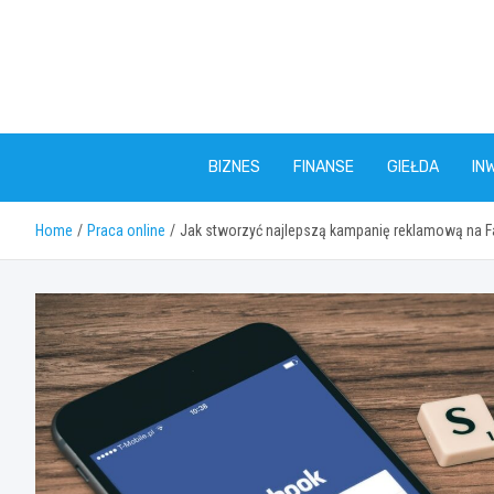
Skip
to
content
BIZNES
FINANSE
GIEŁDA
IN
Home
Praca online
Jak stworzyć najlepszą kampanię reklamową na 