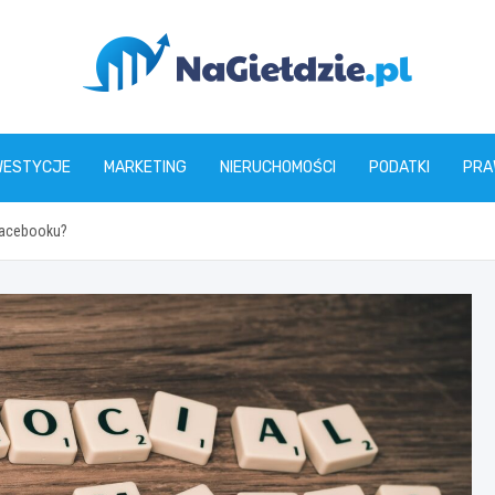
nagieldzie.pl
WESTYCJE
MARKETING
NIERUCHOMOŚCI
PODATKI
PRA
Facebooku?