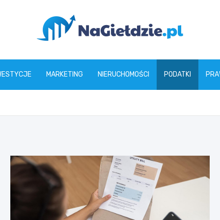
nagieldzie.pl
WESTYCJE
MARKETING
NIERUCHOMOŚCI
PODATKI
PRA