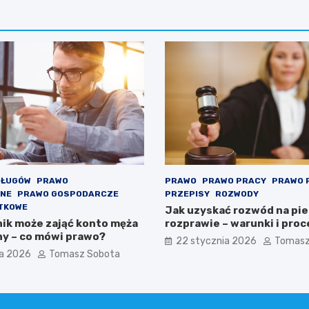
DŁUGÓW
PRAWO
PRAWO
PRAWO PRACY
PRAWO 
LNE
PRAWO GOSPODARCZE
PRZEPISY
ROZWODY
TKOWE
Jak uzyskać rozwód na pi
ik może zająć konto męża
rozprawie – warunki i pro
ny – co mówi prawo?
22 stycznia 2026
Tomasz
ia 2026
Tomasz Sobota