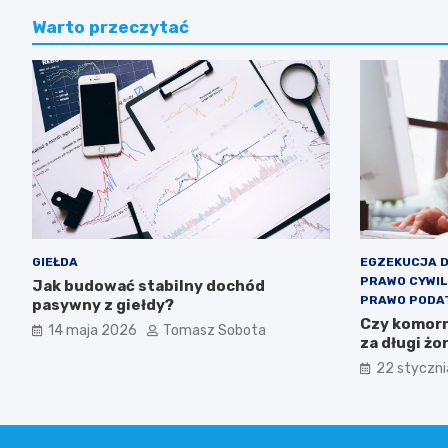
Warto przeczytać
GIEŁDA
EGZEKUCJA 
PRAWO CYWI
Jak budować stabilny dochód
PRAWO PODA
pasywny z giełdy?
Czy komorn
14 maja 2026
Tomasz Sobota
za długi żo
22 styczn