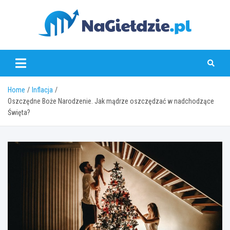
Skip
to
content
nagieldzie.pl
Home
Inflacja
Oszczędne Boże Narodzenie. Jak mądrze oszczędzać w nadchodzące
Święta?