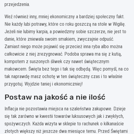
przejedzenia.
Weź również inny, mniej ekonomiczny a bardziej społeczny fakt.
Nie każdy lubi potrawy, które co roku goszczą na stole w Wigilię.
Jeżeli nie lubimy karpia, a powiedzmy sobie szczerze, nie jest to
danie, które zniewala swoim smakiem, zwyczajnie odpuść.
Zamiast niego może pojawić się przecież inna ryba albo można
całkowicie z niej zrezygnować. Podoba sprawa ma się z kutią,
kompotem z suszonych śliwek czy nawet świątecznym
makowcem. Święta bez tego i tak się odbędą. Więc pomyśl, na co
tak naprawdę masz ochotę w ten świąteczny czas i to właśnie
przygotuj. Wyjdzie taniej i ekonomiczniej!
Postaw na jakość a nie ilość
Inflacja nie pozostawia miejsca na szaleństwa zakupowe. Dzieje
się tak zarówno w kwestii towarów luksusowych jak i zwykłych,
spożywczych. Każda wizyta w sklepie to rachunek o kilkanaście
złotych większy niż jeszcze dwa miesiące temu. Przed Świętami