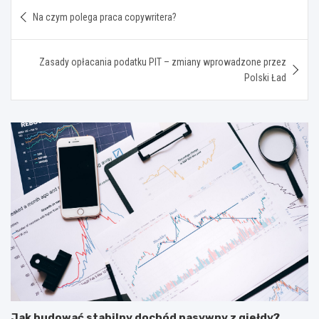
Nawigacja
Na czym polega praca copywritera?
wpisu
Zasady opłacania podatku PIT – zmiany wprowadzone przez
Polski Ład
Jak budować stabilny dochód pasywny z giełdy?