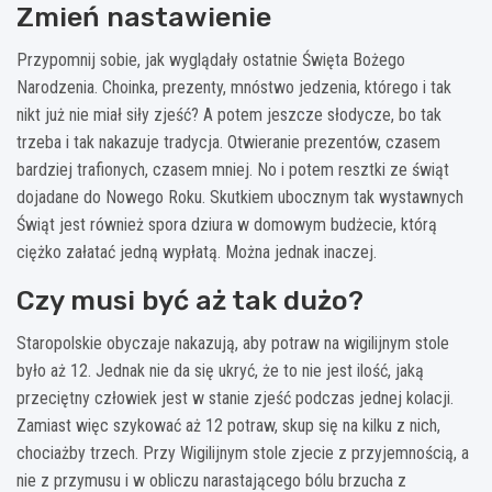
Zmień nastawienie
Przypomnij sobie, jak wyglądały ostatnie Święta Bożego
Narodzenia. Choinka, prezenty, mnóstwo jedzenia, którego i tak
nikt już nie miał siły zjeść? A potem jeszcze słodycze, bo tak
trzeba i tak nakazuje tradycja. Otwieranie prezentów, czasem
bardziej trafionych, czasem mniej. No i potem resztki ze świąt
dojadane do Nowego Roku. Skutkiem ubocznym tak wystawnych
Świąt jest również spora dziura w domowym budżecie, którą
ciężko załatać jedną wypłatą. Można jednak inaczej.
Czy musi być aż tak dużo?
Staropolskie obyczaje nakazują, aby potraw na wigilijnym stole
było aż 12. Jednak nie da się ukryć, że to nie jest ilość, jaką
przeciętny człowiek jest w stanie zjeść podczas jednej kolacji.
Zamiast więc szykować aż 12 potraw, skup się na kilku z nich,
chociażby trzech. Przy Wigilijnym stole zjecie z przyjemnością, a
nie z przymusu i w obliczu narastającego bólu brzucha z