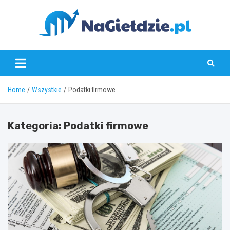
Skip
to
content
nagieldzie.pl
Home
Wszystkie
Podatki firmowe
Kategoria:
Podatki firmowe