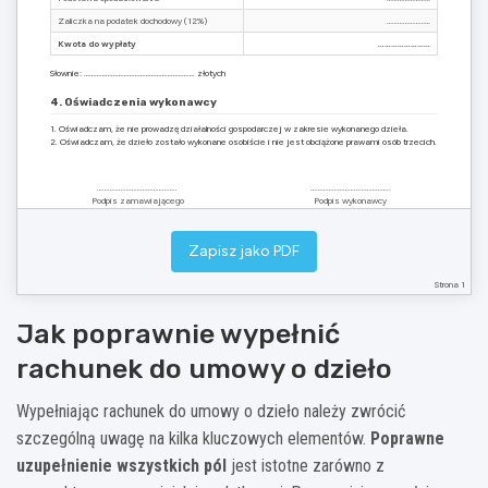
Zaliczka na podatek dochodowy (12%)
……………………
Kwota do wypłaty
……………………
Słownie: ……………………………………………………. złotych
4. Oświadczenia wykonawcy
1. Oświadczam, że nie prowadzę działalności gospodarczej w zakresie wykonanego dzieła.
2. Oświadczam, że dzieło zostało wykonane osobiście i nie jest obciążone prawami osób trzecich.
……………………………………..
……………………………………..
Podpis zamawiającego
Podpis wykonawcy
Uwaga: Rachunek należy wypełnić czytelnie, bez skreśleń i poprawek.
Zapisz jako PDF
Strona 1
Jak poprawnie wypełnić
rachunek do umowy o dzieło
Wypełniając rachunek do umowy o dzieło należy zwrócić
szczególną uwagę na kilka kluczowych elementów.
Poprawne
uzupełnienie wszystkich pól
jest istotne zarówno z