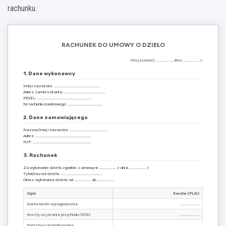
rachunku.
RACHUNEK DO UMOWY O DZIEŁO
Miejscowość ………………., dnia ……………….. r.
1. Dane wykonawcy
Imię i nazwisko: ……………………………………………….
Adres zamieszkania: ………………………………………….
PESEL: ……………………………………………………….
Nr rachunku bankowego: ……………………………………
2. Dane zamawiającego
Nazwa/Imię i nazwisko: ………………………………………
Adres: …………………………………………………………
NIP: ……………………………………………………………
3. Rachunek
Za wykonanie dzieła zgodnie z umową nr ……………….. z dnia ……………….. r.
Tytuł/nazwa dzieła: ………………………………………….
Okres wykonania dzieła: od ……………….. do ………………..
Opis
Kwota (PLN)
Kwota brutto wynagrodzenia
……………………
Koszty uzyskania przychodu (50%)
……………………
Podstawa opodatkowania
……………………