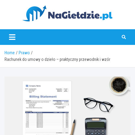
Skip
to
content
nagieldzie.pl
Home
Prawo
Rachunek do umowy o dzieło – praktyczny przewodnik i wzór