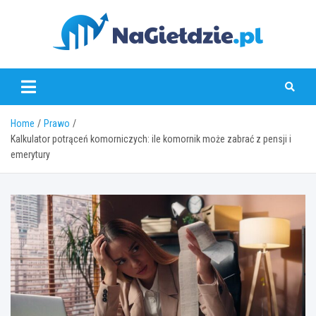
Skip
to
content
nagieldzie.pl
Home
Prawo
Kalkulator potrąceń komorniczych: ile komornik może zabrać z pensji i
emerytury