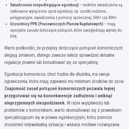
Świadczenia niepodlegające egzekucji
– niektóre świadczenia są
całkowicie wyłączone spod egzekucji, np. zasiłki rodzinne,
pielęgnacyjne, świadczenia z pomocy społecznej, 500+ czy 800+
Uczestnicy PPK (Pracowniczych Planów Kapitałowych)
– mają
specjalne zasady dotyczące potrąceń, które uwzględniają wpłaty do
PPK
Warto podkreślić, że przepisy dotyczące potrąceń komorniczych
ulegają zmianom, dlatego zawsze należy sprawdzać aktualne
regulacje prawne lub konsultować się ze specjalistą.
Egzekucja komornicza, choć trudna dla dłużnika, ma swoje
ograniczenia, które mają zapewnić mu minimum środków do życia.
Znajomość zasad potrąceń komorniczych pozwala lepiej
przygotować się na konsekwencje zadłużenia i uniknąć
nieprzyjemnych niespodzianek.
W razie wątpliwości lub
problemów z komornikiem, warto skonsultować się z prawnikiem
specjalizującym się w prawie egzekucyjnym, który pomoże
zrozumieć indywidualną sytuację i wskaże możliwe rozwiązania.