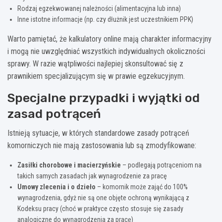
Rodzaj egzekwowanej należności (alimentacyjna lub inna)
Inne istotne informacje (np. czy dłużnik jest uczestnikiem PPK)
Warto pamiętać, że kalkulatory online mają charakter informacyjny
i mogą nie uwzględniać wszystkich indywidualnych okoliczności
sprawy. W razie wątpliwości najlepiej skonsultować się z
prawnikiem specjalizującym się w prawie egzekucyjnym.
Specjalne przypadki i wyjątki od
zasad potrąceń
Istnieją sytuacje, w których standardowe zasady potrąceń
komorniczych nie mają zastosowania lub są zmodyfikowane:
Zasiłki chorobowe i macierzyńskie
– podlegają potrąceniom na
takich samych zasadach jak wynagrodzenie za pracę
Umowy zlecenia i o dzieło
– komornik może zająć do 100%
wynagrodzenia, gdyż nie są one objęte ochroną wynikającą z
Kodeksu pracy (choć w praktyce często stosuje się zasady
analogiczne do wynagrodzenia za pracę)