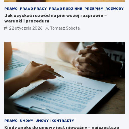
PRAWO
PRAWO PRACY
PRAWO RODZINNE
PRZEPISY
ROZWODY
Jak uzyskać rozwód na pierwszej rozprawie –
warunki i procedura
22 stycznia 2026
Tomasz Sobota
PRAWO
UMOWY
UMOWY I KONTRAKTY
Kiedy aneks do umowy jest nieważny – najczęstsze