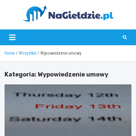
Skip
to
content
nagieldzie.pl
Home
Wszystkie
Wypowiedzenie umowy
Kategoria:
Wypowiedzenie umowy