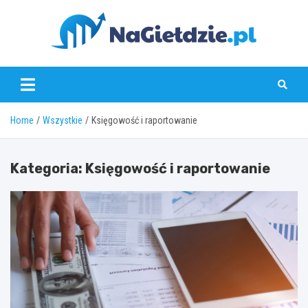
Skip
to
content
nagieldzie.pl
Home
Wszystkie
Księgowość i raportowanie
Kategoria:
Księgowość i raportowanie